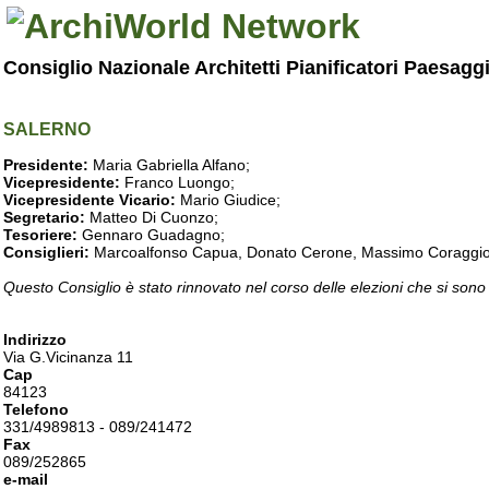
Consiglio Nazionale Architetti Pianificatori Paesagg
SALERNO
Presidente:
Maria Gabriella Alfano;
Vicepresidente:
Franco Luongo;
Vicepresidente Vicario:
Mario Giudice;
Segretario:
Matteo Di Cuonzo;
Tesoriere:
Gennaro Guadagno;
Consiglieri:
Marcoalfonso Capua, Donato Cerone, Massimo Coraggio, Lu
Questo Consiglio è stato rinnovato nel corso delle elezioni che si sono
Indirizzo
Via G.Vicinanza 11
Cap
84123
Telefono
331/4989813 - 089/241472
Fax
089/252865
e-mail