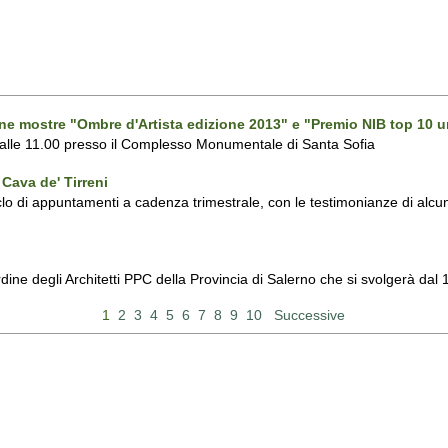
one mostre "Ombre d'Artista edizione 2013" e "Premio NIB top 10 u
 alle 11.00 presso il Complesso Monumentale di Santa Sofia
Cava de' Tirreni
 di appuntamenti a cadenza trimestrale, con le testimonianze di alcuni 
Ordine degli Architetti PPC della Provincia di Salerno che si svolgerà d
1
2
3
4
5
6
7
8
9
10
Successive