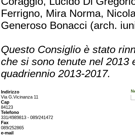
Coraggio, Lucido Di Gregorio
Ferrigno, Mira Norma, Nicola
Generoso Bonacci (arch. iuni
Questo Consiglio è stato rinn
che si sono tenute nel 2013 e 
quadriennio 2013-2017.
Ne
Indirizzo
Via G.Vicinanza 11
Cap
84123
Telefono
331/4989813 - 089/241472
Fax
089/252865
e-mail