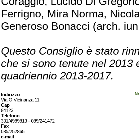
Coraggio, Lucido Di Gregorio
Ferrigno, Mira Norma, Nicola
Generoso Bonacci (arch. iuni
Questo Consiglio è stato rinn
che si sono tenute nel 2013 e 
quadriennio 2013-2017.
Ne
Indirizzo
Via G.Vicinanza 11
Cap
84123
Telefono
331/4989813 - 089/241472
Fax
089/252865
e-mail