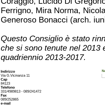
Coraggio, Lucido Di Gregorio
Ferrigno, Mira Norma, Nicola
Generoso Bonacci (arch. iuni
Questo Consiglio è stato rinn
che si sono tenute nel 2013 e 
quadriennio 2013-2017.
Ne
Indirizzo
Via G.Vicinanza 11
Cap
84123
Telefono
331/4989813 - 089/241472
Fax
089/252865
e-mail