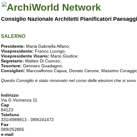
Consiglio Nazionale Architetti Pianificatori Paesagg
SALERNO
Presidente:
Maria Gabriella Alfano;
Vicepresidente:
Franco Luongo;
Vicepresidente Vicario:
Mario Giudice;
Segretario:
Matteo Di Cuonzo;
Tesoriere:
Gennaro Guadagno;
Consiglieri:
Marcoalfonso Capua, Donato Cerone, Massimo Coraggio, Lu
Questo Consiglio è stato rinnovato nel corso delle elezioni che si sono
Indirizzo
Via G.Vicinanza 11
Cap
84123
Telefono
331/4989813 - 089/241472
Fax
089/252865
e-mail