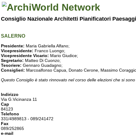
Consiglio Nazionale Architetti Pianificatori Paesagg
SALERNO
Presidente:
Maria Gabriella Alfano;
Vicepresidente:
Franco Luongo;
Vicepresidente Vicario:
Mario Giudice;
Segretario:
Matteo Di Cuonzo;
Tesoriere:
Gennaro Guadagno;
Consiglieri:
Marcoalfonso Capua, Donato Cerone, Massimo Coraggio, Lu
Questo Consiglio è stato rinnovato nel corso delle elezioni che si sono
Indirizzo
Via G.Vicinanza 11
Cap
84123
Telefono
331/4989813 - 089/241472
Fax
089/252865
e-mail