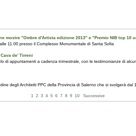
one mostre "Ombre d'Artista edizione 2013" e "Premio NIB top 10 u
 alle 11.00 presso il Complesso Monumentale di Santa Sofia
Cava de' Tirreni
 di appuntamenti a cadenza trimestrale, con le testimonianze di alcuni 
Ordine degli Architetti PPC della Provincia di Salerno che si svolgerà d
1
2
3
4
5
6
7
8
9
10
Successive