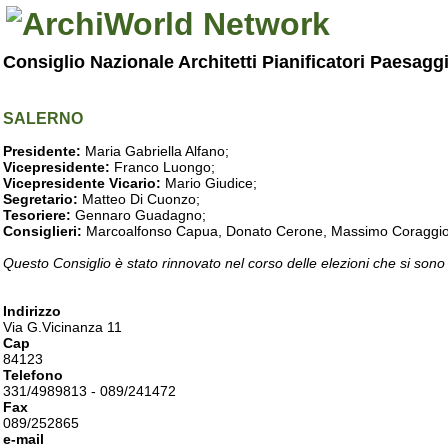
Consiglio Nazionale Architetti Pianificatori Paesagg
SALERNO
Presidente:
Maria Gabriella Alfano;
Vicepresidente:
Franco Luongo;
Vicepresidente Vicario:
Mario Giudice;
Segretario:
Matteo Di Cuonzo;
Tesoriere:
Gennaro Guadagno;
Consiglieri:
Marcoalfonso Capua, Donato Cerone, Massimo Coraggio, Lu
Questo Consiglio è stato rinnovato nel corso delle elezioni che si sono
Indirizzo
Via G.Vicinanza 11
Cap
84123
Telefono
331/4989813 - 089/241472
Fax
089/252865
e-mail