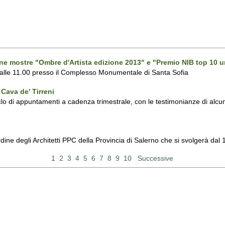
one mostre "Ombre d'Artista edizione 2013" e "Premio NIB top 10 u
 alle 11.00 presso il Complesso Monumentale di Santa Sofia
Cava de' Tirreni
 di appuntamenti a cadenza trimestrale, con le testimonianze di alcuni 
Ordine degli Architetti PPC della Provincia di Salerno che si svolgerà d
1
2
3
4
5
6
7
8
9
10
Successive