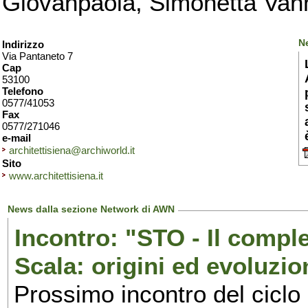
Giovanpaola, Simonetta Van
Ne
Indirizzo
Via Pantaneto 7
Cap
53100
Telefono
0577/41053
Fax
0577/271046
e-mail
architettisiena@archiworld.it
Sito
www.architettisiena.it
News dalla sezione Network di AWN
Incontro: "STO - Il compl
Scala: origini ed evoluzio
Prossimo incontro del ciclo 