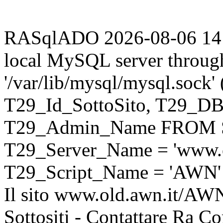
RASqlADO 2026-08-06 14:32
local MySQL server throug
'/var/lib/mysql/mysql.sock
T29_Id_SottoSito, T29_D
T29_Admin_Name FROM S
T29_Server_Name = 'www.o
T29_Script_Name = 'AWN'
Il sito www.old.awn.it/AWN 
Sottositi - Contattare Ra C