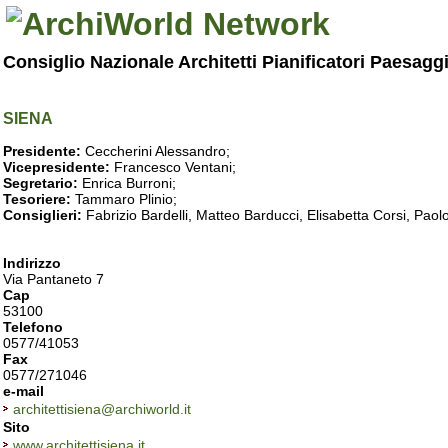
Consiglio Nazionale Architetti Pianificatori Paesagg
SIENA
Presidente:
Ceccherini Alessandro;
Vicepresidente:
Francesco Ventani;
Segretario:
Enrica Burroni;
Tesoriere:
Tammaro Plinio;
Consiglieri:
Fabrizio Bardelli, Matteo Barducci, Elisabetta Corsi, Pa
Indirizzo
Via Pantaneto 7
Cap
53100
Telefono
0577/41053
Fax
0577/271046
e-mail
architettisiena@archiworld.it
Sito
www.architettisiena.it