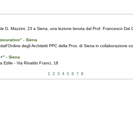
G. Mazzini, 23 a Siena, una lezione tenuta dal Prof. Francesco Dal Co d
sicurativo" - Siena
zato dall'Ordine degli Architetti PPC della Prov. di Siena in collabora
+" - Siena
 Edile - Via Rinaldo Franci, 18
1
2
3
4
5
6
7
8