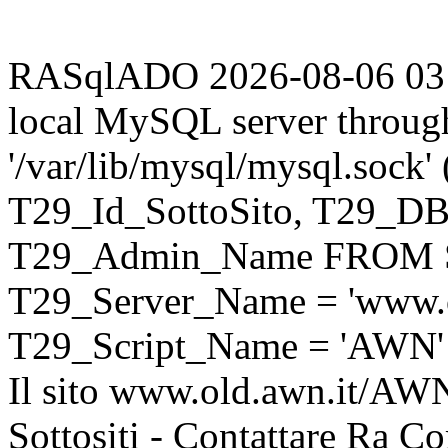
RASqlADO 2026-08-06 03:20
local MySQL server throug
'/var/lib/mysql/mysql.sock
T29_Id_SottoSito, T29_D
T29_Admin_Name FROM S
T29_Server_Name = 'www.o
T29_Script_Name = 'AWN'
Il sito www.old.awn.it/AWN 
Sottositi - Contattare Ra C