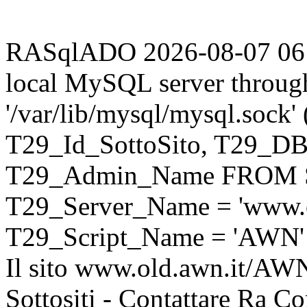
RASqlADO 2026-08-07 06:13
local MySQL server throug
'/var/lib/mysql/mysql.sock
T29_Id_SottoSito, T29_D
T29_Admin_Name FROM S
T29_Server_Name = 'www.o
T29_Script_Name = 'AWN'
Il sito www.old.awn.it/AWN 
Sottositi - Contattare Ra C