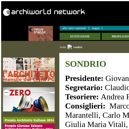
albo unico nazionale
mappa
ISTITUZIONE
PROFESSIO
home
sondrio
SONDRIO
Presidente:
Giovann
Segretario:
Claudio
Tesoriere:
Andrea F
Consiglieri:
Marco
Marantelli, Carlo M
Giulia Maria Vitali,