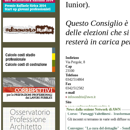
Iunior).
Questo Consiglio è 
delle elezioni che s
resterà in carica p
Indirizzo
Via Pergole, 8
Cap
23100
Telefono
0342/514864
Fax
0342/512582
e-mail
infosondrio@awn.it
Sito
www.ordinearchitettisondrio.it
News dalla sezione Network di AWN
Corso: "Paesaggi Valtellinesi - Trasformazio
Gli incontri si terranno in varie sedi diffuse su
Convegno: "La cura del dettaglio" - Sond