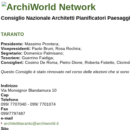
Consiglio Nazionale Architetti Pianificatori Paesagg
TARANTO
Presidente:
Massimo Prontera;
Vicepresidenti:
Paolo Bruni, Rosa Rochira;
Segretario:
Domenico Palmisano;
Tesoriere:
Guerrino Faidiga;
Consiglieri:
Cosimo De Roma, Pietro Dione, Roberta Fistetto, Clorind
Questo Consiglio è stato rinnovato nel corso delle elezioni che si sono
Indirizzo
Via Monsignor Blandamura 10
Cap
Telefono
099/ 7707040 - 099/ 7701074
Fax
099/7797487
e-mail
architettitaranto@archiworld.it
Sito