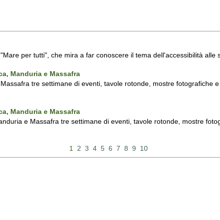
a "Mare per tutti", che mira a far conoscere il tema dell'accessibilità all
nca, Manduria e Massafra
assafra tre settimane di eventi, tavole rotonde, mostre fotografiche e d'
nca, Manduria e Massafra
duria e Massafra tre settimane di eventi, tavole rotonde, mostre fotograf
1
2
3
4
5
6
7
8
9
10