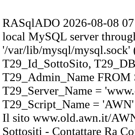
RASqlADO 2026-08-08 07:57
local MySQL server throug
'/var/lib/mysql/mysql.sock
T29_Id_SottoSito, T29_D
T29_Admin_Name FROM S
T29_Server_Name = 'www.o
T29_Script_Name = 'AWN'
Il sito www.old.awn.it/AWN 
Sottositi - Contattare Ra C