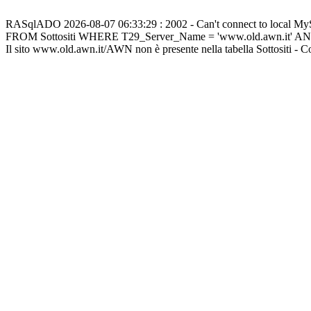
RASqlADO 2026-08-07 06:33:29 : 2002 - Can't connect to local M
FROM Sottositi WHERE T29_Server_Name = 'www.old.awn.it' A
Il sito www.old.awn.it/AWN non è presente nella tabella Sottositi - 