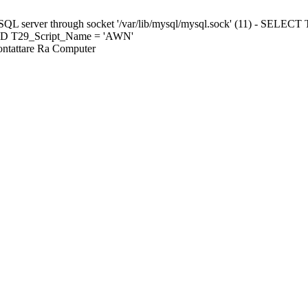
ySQL server through socket '/var/lib/mysql/mysql.sock' (11) - S
ND T29_Script_Name = 'AWN'
Contattare Ra Computer