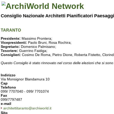
Consiglio Nazionale Architetti Pianificatori Paesagg
TARANTO
Presidente:
Massimo Prontera;
Vicepresidenti:
Paolo Bruni, Rosa Rochira;
Segretario:
Domenico Palmisano;
Tesoriere:
Guerrino Faidiga;
Consiglieri:
Cosimo De Roma, Pietro Dione, Roberta Fistetto, Clorind
Questo Consiglio è stato rinnovato nel corso delle elezioni che si sono
Indirizzo
Via Monsignor Blandamura 10
Cap
Telefono
099/ 7707040 - 099/ 7701074
Fax
099/7797487
e-mail
architettitaranto@archiworld.it
Sito