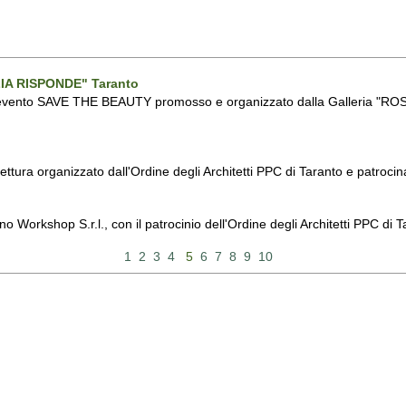
IA RISPONDE" Taranto
l'evento SAVE THE BEAUTY promosso e organizzato dalla Galleria "R
ttura organizzato dall'Ordine degli Architetti PPC di Taranto e patroc
Workshop S.r.l., con il patrocinio dell'Ordine degli Architetti PPC di T
1
2
3
4
5
6
7
8
9
10