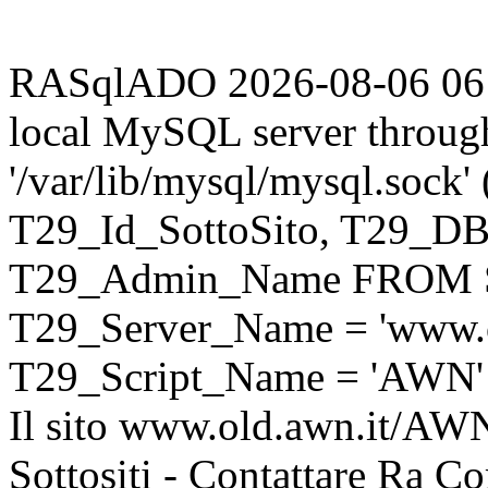
RASqlADO 2026-08-06 06:59
local MySQL server throug
'/var/lib/mysql/mysql.sock
T29_Id_SottoSito, T29_D
T29_Admin_Name FROM S
T29_Server_Name = 'www.o
T29_Script_Name = 'AWN'
Il sito www.old.awn.it/AWN 
Sottositi - Contattare Ra C