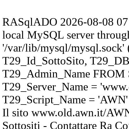
RASqlADO 2026-08-08 07:37
local MySQL server throug
'/var/lib/mysql/mysql.sock
T29_Id_SottoSito, T29_D
T29_Admin_Name FROM S
T29_Server_Name = 'www.o
T29_Script_Name = 'AWN'
Il sito www.old.awn.it/AWN 
Sottositi - Contattare Ra C