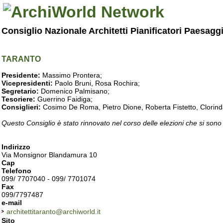
Consiglio Nazionale Architetti Pianificatori Paesagg
TARANTO
Presidente:
Massimo Prontera;
Vicepresidenti:
Paolo Bruni, Rosa Rochira;
Segretario:
Domenico Palmisano;
Tesoriere:
Guerrino Faidiga;
Consiglieri:
Cosimo De Roma, Pietro Dione, Roberta Fistetto, Clorind
Questo Consiglio è stato rinnovato nel corso delle elezioni che si sono
Indirizzo
Via Monsignor Blandamura 10
Cap
Telefono
099/ 7707040 - 099/ 7701074
Fax
099/7797487
e-mail
architettitaranto@archiworld.it
Sito