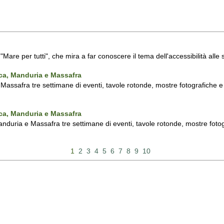
a "Mare per tutti", che mira a far conoscere il tema dell'accessibilità all
nca, Manduria e Massafra
assafra tre settimane di eventi, tavole rotonde, mostre fotografiche e d'
nca, Manduria e Massafra
duria e Massafra tre settimane di eventi, tavole rotonde, mostre fotograf
1
2
3
4
5
6
7
8
9
10