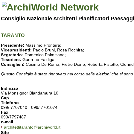
Consiglio Nazionale Architetti Pianificatori Paesagg
TARANTO
Presidente:
Massimo Prontera;
Vicepresidenti:
Paolo Bruni, Rosa Rochira;
Segretario:
Domenico Palmisano;
Tesoriere:
Guerrino Faidiga;
Consiglieri:
Cosimo De Roma, Pietro Dione, Roberta Fistetto, Clorind
Questo Consiglio è stato rinnovato nel corso delle elezioni che si sono
Indirizzo
Via Monsignor Blandamura 10
Cap
Telefono
099/ 7707040 - 099/ 7701074
Fax
099/7797487
e-mail
architettitaranto@archiworld.it
Sito