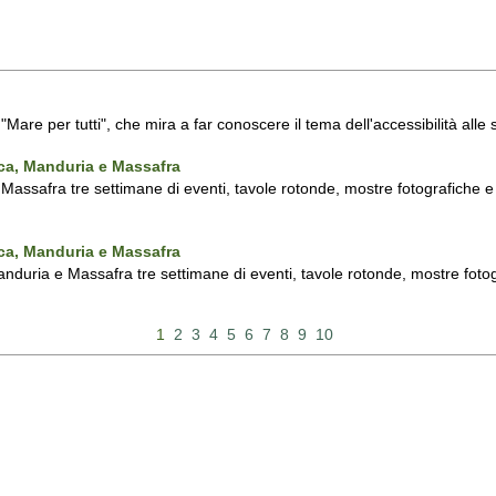
a "Mare per tutti", che mira a far conoscere il tema dell'accessibilità all
nca, Manduria e Massafra
assafra tre settimane di eventi, tavole rotonde, mostre fotografiche e d'
nca, Manduria e Massafra
duria e Massafra tre settimane di eventi, tavole rotonde, mostre fotograf
1
2
3
4
5
6
7
8
9
10