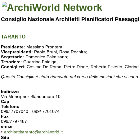
Consiglio Nazionale Architetti Pianificatori Paesagg
TARANTO
Presidente:
Massimo Prontera;
Vicepresidenti:
Paolo Bruni, Rosa Rochira;
Segretario:
Domenico Palmisano;
Tesoriere:
Guerrino Faidiga;
Consiglieri:
Cosimo De Roma, Pietro Dione, Roberta Fistetto, Clorind
Questo Consiglio è stato rinnovato nel corso delle elezioni che si sono
Indirizzo
Via Monsignor Blandamura 10
Cap
Telefono
099/ 7707040 - 099/ 7701074
Fax
099/7797487
e-mail
architettitaranto@archiworld.it
Sito