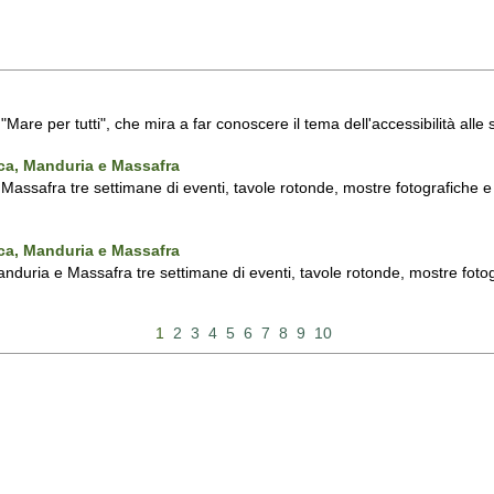
a "Mare per tutti", che mira a far conoscere il tema dell'accessibilità all
nca, Manduria e Massafra
assafra tre settimane di eventi, tavole rotonde, mostre fotografiche e d'
nca, Manduria e Massafra
duria e Massafra tre settimane di eventi, tavole rotonde, mostre fotograf
1
2
3
4
5
6
7
8
9
10