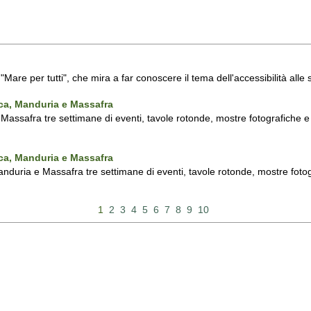
a "Mare per tutti", che mira a far conoscere il tema dell'accessibilità all
nca, Manduria e Massafra
assafra tre settimane di eventi, tavole rotonde, mostre fotografiche e d'
nca, Manduria e Massafra
duria e Massafra tre settimane di eventi, tavole rotonde, mostre fotograf
1
2
3
4
5
6
7
8
9
10