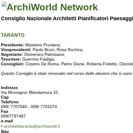
Consiglio Nazionale Architetti Pianificatori Paesagg
TARANTO
Presidente:
Massimo Prontera;
Vicepresidenti:
Paolo Bruni, Rosa Rochira;
Segretario:
Domenico Palmisano;
Tesoriere:
Guerrino Faidiga;
Consiglieri:
Cosimo De Roma, Pietro Dione, Roberta Fistetto, Clorind
Questo Consiglio è stato rinnovato nel corso delle elezioni che si sono
Indirizzo
Via Monsignor Blandamura 10
Cap
Telefono
099/ 7707040 - 099/ 7701074
Fax
099/7797487
e-mail
architettitaranto@archiworld.it
Sito