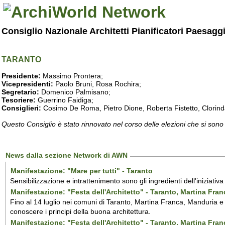
Consiglio Nazionale Architetti Pianificatori Paesagg
TARANTO
Presidente:
Massimo Prontera;
Vicepresidenti:
Paolo Bruni, Rosa Rochira;
Segretario:
Domenico Palmisano;
Tesoriere:
Guerrino Faidiga;
Consiglieri:
Cosimo De Roma, Pietro Dione, Roberta Fistetto, Clorind
Questo Consiglio è stato rinnovato nel corso delle elezioni che si sono
News dalla sezione Network di AWN
Manifestazione: "Mare per tutti" - Taranto
Sensibilizzazione e intrattenimento sono gli ingredienti dell'iniziativ
Manifestazione: "Festa dell'Architetto" - Taranto, Martina Fra
Fino al 14 luglio nei comuni di Taranto, Martina Franca, Manduria e M
conoscere i principi della buona architettura.
Manifestazione: "Festa dell'Architetto" - Taranto, Martina Fra