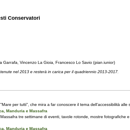
isti Conservatori
a Garrafa, Vincenzo La Gioia, Francesco Lo Savio (pian.iunior)
 tenute nel 2013 e resterà in carica per il quadriennio 2013-2017.
a "Mare per tutti", che mira a far conoscere il tema dell'accessibilità all
nca, Manduria e Massafra
assafra tre settimane di eventi, tavole rotonde, mostre fotografiche e d'
nca, Manduria e Massafra