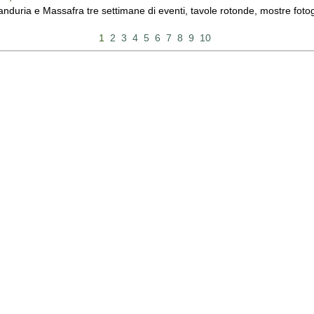
duria e Massafra tre settimane di eventi, tavole rotonde, mostre fotograf
1
2
3
4
5
6
7
8
9
10