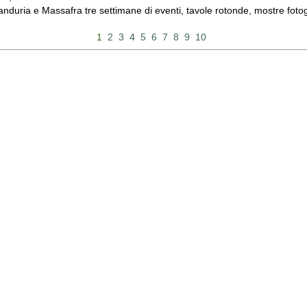
duria e Massafra tre settimane di eventi, tavole rotonde, mostre fotograf
1
2
3
4
5
6
7
8
9
10