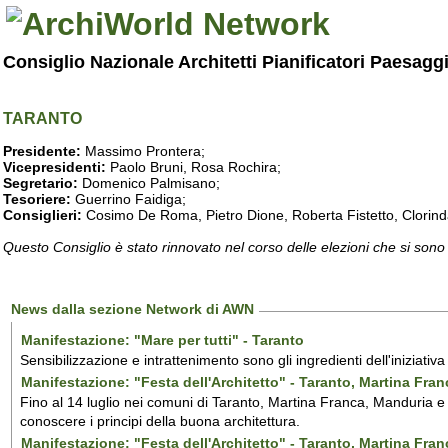
Consiglio Nazionale Architetti Pianificatori Paesagg
TARANTO
Presidente:
Massimo Prontera;
Vicepresidenti:
Paolo Bruni, Rosa Rochira;
Segretario:
Domenico Palmisano;
Tesoriere:
Guerrino Faidiga;
Consiglieri:
Cosimo De Roma, Pietro Dione, Roberta Fistetto, Clorind
Questo Consiglio è stato rinnovato nel corso delle elezioni che si sono
News dalla sezione Network di AWN
Manifestazione: "Mare per tutti" - Taranto
Sensibilizzazione e intrattenimento sono gli ingredienti dell'iniziativ
Manifestazione: "Festa dell'Architetto" - Taranto, Martina Fra
Fino al 14 luglio nei comuni di Taranto, Martina Franca, Manduria e M
conoscere i principi della buona architettura.
Manifestazione: "Festa dell'Architetto" - Taranto, Martina Fra