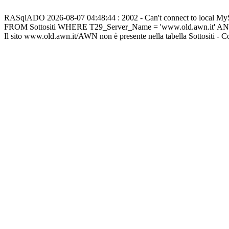
RASqlADO 2026-08-07 04:48:44 : 2002 - Can't connect to local M
FROM Sottositi WHERE T29_Server_Name = 'www.old.awn.it' A
Il sito www.old.awn.it/AWN non è presente nella tabella Sottositi - 