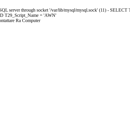
ySQL server through socket '/var/lib/mysql/mysql.sock' (11) - S
ND T29_Script_Name = 'AWN'
Contattare Ra Computer