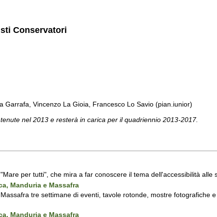
isti Conservatori
a Garrafa, Vincenzo La Gioia, Francesco Lo Savio (pian.iunior)
 tenute nel 2013 e resterà in carica per il quadriennio 2013-2017.
a "Mare per tutti", che mira a far conoscere il tema dell'accessibilità all
nca, Manduria e Massafra
assafra tre settimane di eventi, tavole rotonde, mostre fotografiche e d'
nca, Manduria e Massafra