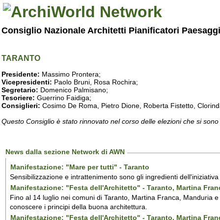
Consiglio Nazionale Architetti Pianificatori Paesagg
TARANTO
Presidente:
Massimo Prontera;
Vicepresidenti:
Paolo Bruni, Rosa Rochira;
Segretario:
Domenico Palmisano;
Tesoriere:
Guerrino Faidiga;
Consiglieri:
Cosimo De Roma, Pietro Dione, Roberta Fistetto, Clorind
Questo Consiglio è stato rinnovato nel corso delle elezioni che si sono
News dalla sezione Network di AWN
Manifestazione: "Mare per tutti" - Taranto
Sensibilizzazione e intrattenimento sono gli ingredienti dell'iniziativ
Manifestazione: "Festa dell'Architetto" - Taranto, Martina Fra
Fino al 14 luglio nei comuni di Taranto, Martina Franca, Manduria e M
conoscere i principi della buona architettura.
Manifestazione: "Festa dell'Architetto" - Taranto, Martina Fra