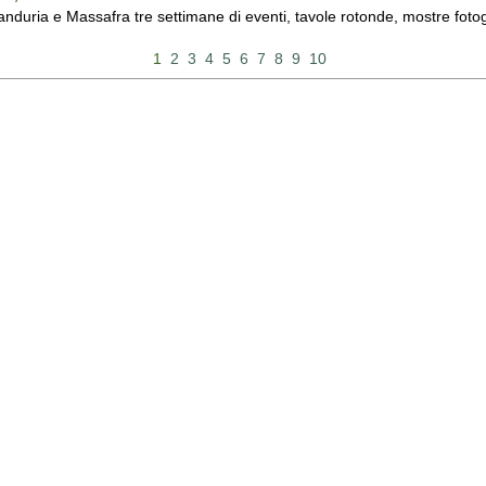
duria e Massafra tre settimane di eventi, tavole rotonde, mostre fotograf
1
2
3
4
5
6
7
8
9
10