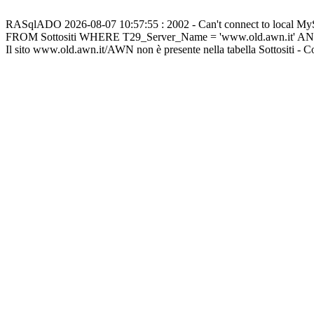
RASqlADO 2026-08-07 10:57:55 : 2002 - Can't connect to local M
FROM Sottositi WHERE T29_Server_Name = 'www.old.awn.it' A
Il sito www.old.awn.it/AWN non è presente nella tabella Sottositi - 