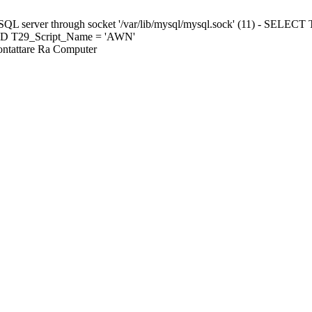
ySQL server through socket '/var/lib/mysql/mysql.sock' (11) - S
ND T29_Script_Name = 'AWN'
Contattare Ra Computer