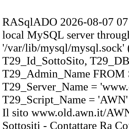
RASqlADO 2026-08-07 07:54
local MySQL server throug
'/var/lib/mysql/mysql.sock
T29_Id_SottoSito, T29_D
T29_Admin_Name FROM S
T29_Server_Name = 'www.o
T29_Script_Name = 'AWN'
Il sito www.old.awn.it/AWN 
Sottositi - Contattare Ra C