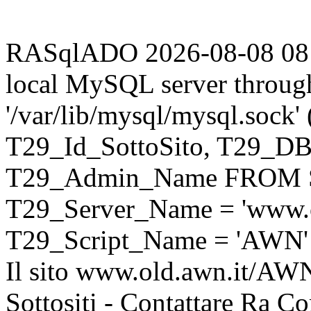
RASqlADO 2026-08-08 08:33
local MySQL server throug
'/var/lib/mysql/mysql.sock
T29_Id_SottoSito, T29_D
T29_Admin_Name FROM S
T29_Server_Name = 'www.o
T29_Script_Name = 'AWN'
Il sito www.old.awn.it/AWN 
Sottositi - Contattare Ra C