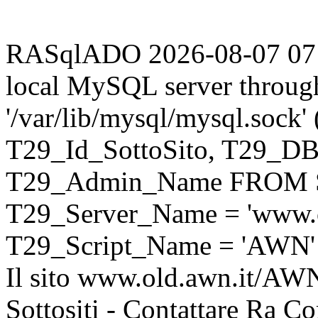
RASqlADO 2026-08-07 07:37
local MySQL server throug
'/var/lib/mysql/mysql.sock
T29_Id_SottoSito, T29_D
T29_Admin_Name FROM S
T29_Server_Name = 'www.o
T29_Script_Name = 'AWN'
Il sito www.old.awn.it/AWN 
Sottositi - Contattare Ra C