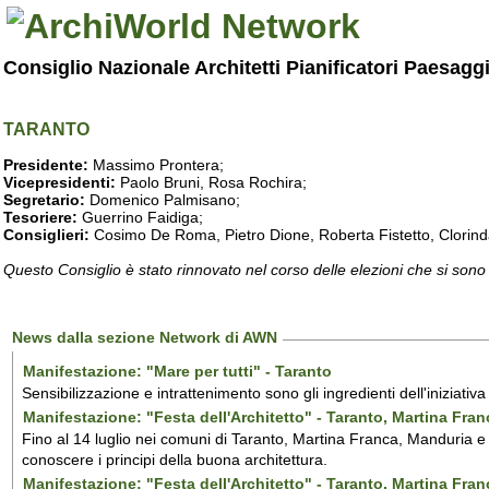
Consiglio Nazionale Architetti Pianificatori Paesagg
TARANTO
Presidente:
Massimo Prontera;
Vicepresidenti:
Paolo Bruni, Rosa Rochira;
Segretario:
Domenico Palmisano;
Tesoriere:
Guerrino Faidiga;
Consiglieri:
Cosimo De Roma, Pietro Dione, Roberta Fistetto, Clorind
Questo Consiglio è stato rinnovato nel corso delle elezioni che si sono
News dalla sezione Network di AWN
Manifestazione: "Mare per tutti" - Taranto
Sensibilizzazione e intrattenimento sono gli ingredienti dell'iniziativ
Manifestazione: "Festa dell'Architetto" - Taranto, Martina Fra
Fino al 14 luglio nei comuni di Taranto, Martina Franca, Manduria e M
conoscere i principi della buona architettura.
Manifestazione: "Festa dell'Architetto" - Taranto, Martina Fra