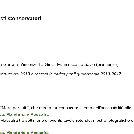
isti Conservatori
a Garrafa, Vincenzo La Gioia, Francesco Lo Savio (pian.iunior)
 tenute nel 2013 e resterà in carica per il quadriennio 2013-2017.
a "Mare per tutti", che mira a far conoscere il tema dell'accessibilità all
nca, Manduria e Massafra
assafra tre settimane di eventi, tavole rotonde, mostre fotografiche e d'
nca, Manduria e Massafra