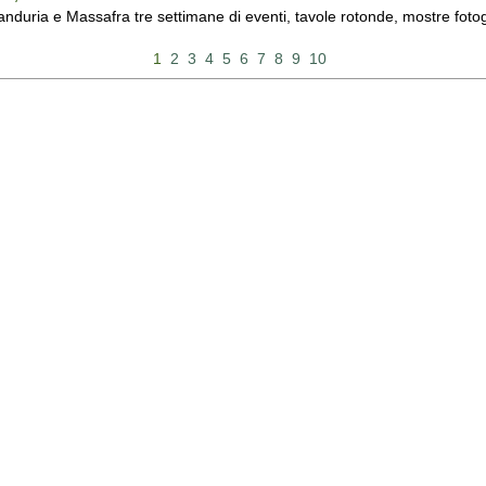
duria e Massafra tre settimane di eventi, tavole rotonde, mostre fotograf
1
2
3
4
5
6
7
8
9
10