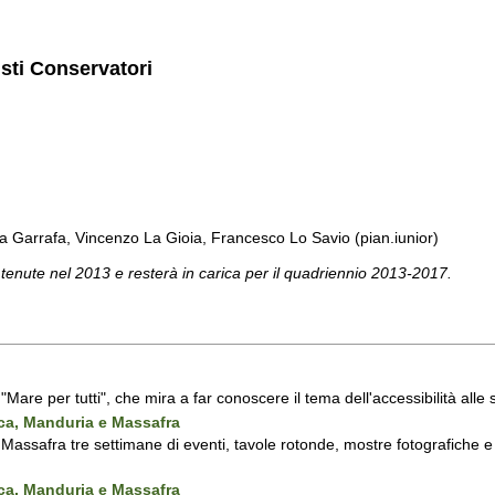
isti Conservatori
a Garrafa, Vincenzo La Gioia, Francesco Lo Savio (pian.iunior)
 tenute nel 2013 e resterà in carica per il quadriennio 2013-2017.
a "Mare per tutti", che mira a far conoscere il tema dell'accessibilità all
nca, Manduria e Massafra
assafra tre settimane di eventi, tavole rotonde, mostre fotografiche e d'
nca, Manduria e Massafra