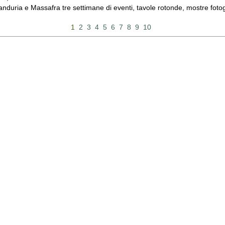
duria e Massafra tre settimane di eventi, tavole rotonde, mostre fotograf
1
2
3
4
5
6
7
8
9
10