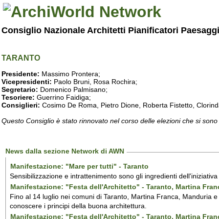
Consiglio Nazionale Architetti Pianificatori Paesagg
TARANTO
Presidente:
Massimo Prontera;
Vicepresidenti:
Paolo Bruni, Rosa Rochira;
Segretario:
Domenico Palmisano;
Tesoriere:
Guerrino Faidiga;
Consiglieri:
Cosimo De Roma, Pietro Dione, Roberta Fistetto, Clorind
Questo Consiglio è stato rinnovato nel corso delle elezioni che si sono
News dalla sezione Network di AWN
Manifestazione: "Mare per tutti" - Taranto
Sensibilizzazione e intrattenimento sono gli ingredienti dell'iniziativ
Manifestazione: "Festa dell'Architetto" - Taranto, Martina Fra
Fino al 14 luglio nei comuni di Taranto, Martina Franca, Manduria e M
conoscere i principi della buona architettura.
Manifestazione: "Festa dell'Architetto" - Taranto, Martina Fra