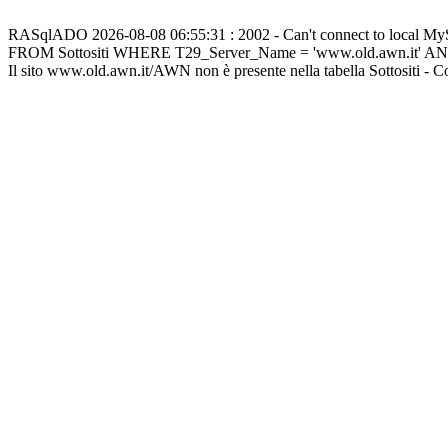
RASqlADO 2026-08-08 06:55:31 : 2002 - Can't connect to local M
FROM Sottositi WHERE T29_Server_Name = 'www.old.awn.it' A
Il sito www.old.awn.it/AWN non è presente nella tabella Sottositi - 