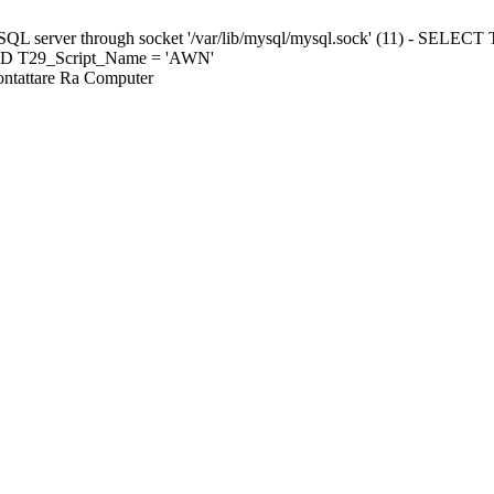
ySQL server through socket '/var/lib/mysql/mysql.sock' (11) - S
ND T29_Script_Name = 'AWN'
Contattare Ra Computer