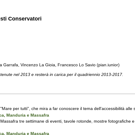
isti Conservatori
a Garrafa, Vincenzo La Gioia, Francesco Lo Savio (pian.iunior)
 tenute nel 2013 e resterà in carica per il quadriennio 2013-2017.
a "Mare per tutti", che mira a far conoscere il tema dell'accessibilità all
nca, Manduria e Massafra
assafra tre settimane di eventi, tavole rotonde, mostre fotografiche e d'
nca, Manduria e Massafra