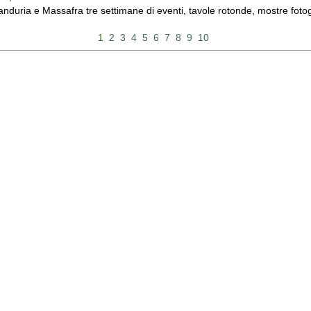
duria e Massafra tre settimane di eventi, tavole rotonde, mostre fotograf
1
2
3
4
5
6
7
8
9
10