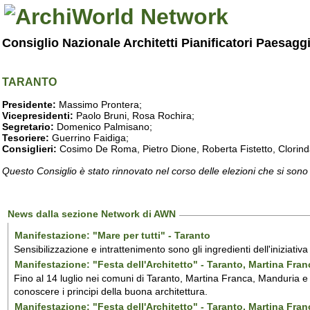
Consiglio Nazionale Architetti Pianificatori Paesagg
TARANTO
Presidente:
Massimo Prontera;
Vicepresidenti:
Paolo Bruni, Rosa Rochira;
Segretario:
Domenico Palmisano;
Tesoriere:
Guerrino Faidiga;
Consiglieri:
Cosimo De Roma, Pietro Dione, Roberta Fistetto, Clorind
Questo Consiglio è stato rinnovato nel corso delle elezioni che si sono
News dalla sezione Network di AWN
Manifestazione: "Mare per tutti" - Taranto
Sensibilizzazione e intrattenimento sono gli ingredienti dell'iniziativ
Manifestazione: "Festa dell'Architetto" - Taranto, Martina Fra
Fino al 14 luglio nei comuni di Taranto, Martina Franca, Manduria e M
conoscere i principi della buona architettura.
Manifestazione: "Festa dell'Architetto" - Taranto, Martina Fra