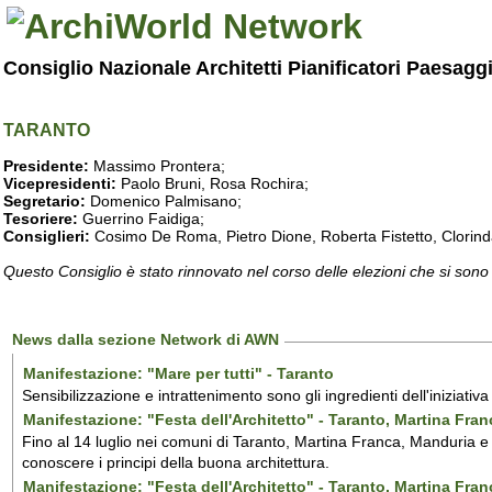
Consiglio Nazionale Architetti Pianificatori Paesagg
TARANTO
Presidente:
Massimo Prontera;
Vicepresidenti:
Paolo Bruni, Rosa Rochira;
Segretario:
Domenico Palmisano;
Tesoriere:
Guerrino Faidiga;
Consiglieri:
Cosimo De Roma, Pietro Dione, Roberta Fistetto, Clorind
Questo Consiglio è stato rinnovato nel corso delle elezioni che si sono
News dalla sezione Network di AWN
Manifestazione: "Mare per tutti" - Taranto
Sensibilizzazione e intrattenimento sono gli ingredienti dell'iniziativ
Manifestazione: "Festa dell'Architetto" - Taranto, Martina Fra
Fino al 14 luglio nei comuni di Taranto, Martina Franca, Manduria e M
conoscere i principi della buona architettura.
Manifestazione: "Festa dell'Architetto" - Taranto, Martina Fra