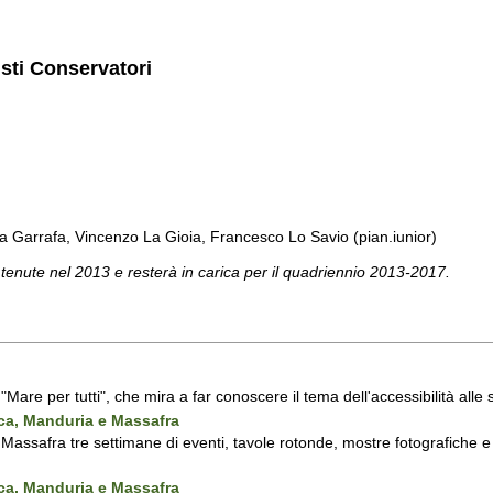
isti Conservatori
a Garrafa, Vincenzo La Gioia, Francesco Lo Savio (pian.iunior)
 tenute nel 2013 e resterà in carica per il quadriennio 2013-2017.
a "Mare per tutti", che mira a far conoscere il tema dell'accessibilità all
nca, Manduria e Massafra
assafra tre settimane di eventi, tavole rotonde, mostre fotografiche e d'
nca, Manduria e Massafra