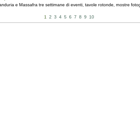
duria e Massafra tre settimane di eventi, tavole rotonde, mostre fotograf
1
2
3
4
5
6
7
8
9
10