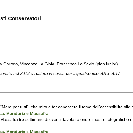
isti Conservatori
a Garrafa, Vincenzo La Gioia, Francesco Lo Savio (pian.iunior)
 tenute nel 2013 e resterà in carica per il quadriennio 2013-2017.
a "Mare per tutti", che mira a far conoscere il tema dell'accessibilità all
nca, Manduria e Massafra
assafra tre settimane di eventi, tavole rotonde, mostre fotografiche e d'
nca, Manduria e Massafra