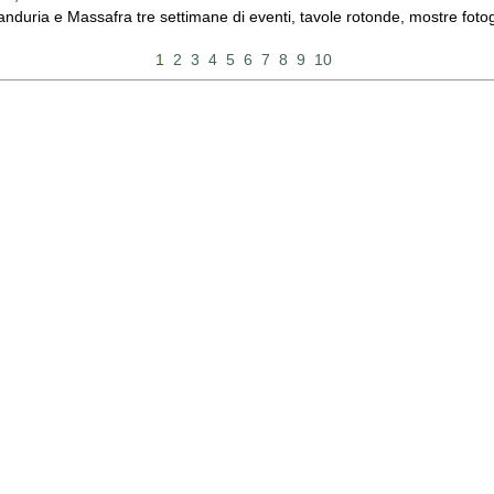
duria e Massafra tre settimane di eventi, tavole rotonde, mostre fotograf
1
2
3
4
5
6
7
8
9
10