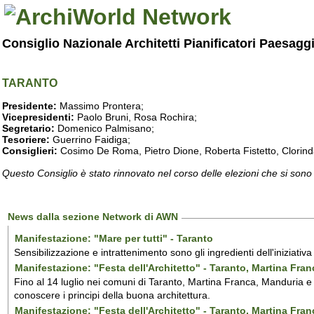
Consiglio Nazionale Architetti Pianificatori Paesagg
TARANTO
Presidente:
Massimo Prontera;
Vicepresidenti:
Paolo Bruni, Rosa Rochira;
Segretario:
Domenico Palmisano;
Tesoriere:
Guerrino Faidiga;
Consiglieri:
Cosimo De Roma, Pietro Dione, Roberta Fistetto, Clorind
Questo Consiglio è stato rinnovato nel corso delle elezioni che si sono
News dalla sezione Network di AWN
Manifestazione: "Mare per tutti" - Taranto
Sensibilizzazione e intrattenimento sono gli ingredienti dell'iniziativ
Manifestazione: "Festa dell'Architetto" - Taranto, Martina Fra
Fino al 14 luglio nei comuni di Taranto, Martina Franca, Manduria e M
conoscere i principi della buona architettura.
Manifestazione: "Festa dell'Architetto" - Taranto, Martina Fra