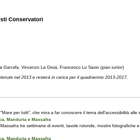
isti Conservatori
a Garrafa, Vincenzo La Gioia, Francesco Lo Savio (pian.iunior)
 tenute nel 2013 e resterà in carica per il quadriennio 2013-2017.
a "Mare per tutti", che mira a far conoscere il tema dell'accessibilità all
nca, Manduria e Massafra
assafra tre settimane di eventi, tavole rotonde, mostre fotografiche e d'
nca, Manduria e Massafra