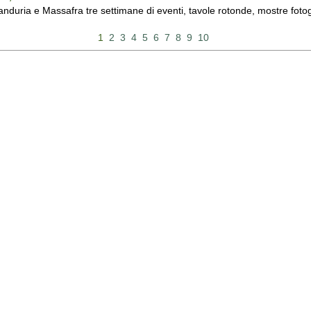
duria e Massafra tre settimane di eventi, tavole rotonde, mostre fotograf
1
2
3
4
5
6
7
8
9
10