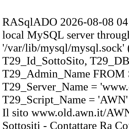
RASqlADO 2026-08-08 04:55
local MySQL server throug
'/var/lib/mysql/mysql.sock
T29_Id_SottoSito, T29_D
T29_Admin_Name FROM S
T29_Server_Name = 'www.o
T29_Script_Name = 'AWN'
Il sito www.old.awn.it/AWN 
Sottositi - Contattare Ra C