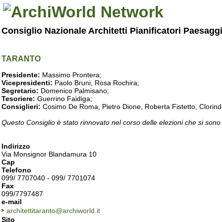
Consiglio Nazionale Architetti Pianificatori Paesagg
TARANTO
Presidente:
Massimo Prontera;
Vicepresidenti:
Paolo Bruni, Rosa Rochira;
Segretario:
Domenico Palmisano;
Tesoriere:
Guerrino Faidiga;
Consiglieri:
Cosimo De Roma, Pietro Dione, Roberta Fistetto, Clorind
Questo Consiglio è stato rinnovato nel corso delle elezioni che si sono
Indirizzo
Via Monsignor Blandamura 10
Cap
Telefono
099/ 7707040 - 099/ 7701074
Fax
099/7797487
e-mail
architettitaranto@archiworld.it
Sito