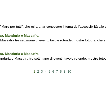
a "Mare per tutti", che mira a far conoscere il tema dell'accessibilità all
nca, Manduria e Massafra
assafra tre settimane di eventi, tavole rotonde, mostre fotografiche e d'
nca, Manduria e Massafra
duria e Massafra tre settimane di eventi, tavole rotonde, mostre fotograf
1
2
3
4
5
6
7
8
9
10