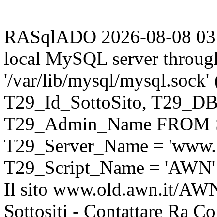
RASqlADO 2026-08-08 03:27
local MySQL server throug
'/var/lib/mysql/mysql.sock
T29_Id_SottoSito, T29_D
T29_Admin_Name FROM S
T29_Server_Name = 'www.o
T29_Script_Name = 'AWN'
Il sito www.old.awn.it/AWN 
Sottositi - Contattare Ra C