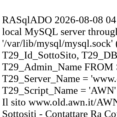
RASqlADO 2026-08-08 04:21
local MySQL server throug
'/var/lib/mysql/mysql.sock
T29_Id_SottoSito, T29_D
T29_Admin_Name FROM S
T29_Server_Name = 'www.o
T29_Script_Name = 'AWN'
Il sito www.old.awn.it/AWN 
Sottositi - Contattare Ra C