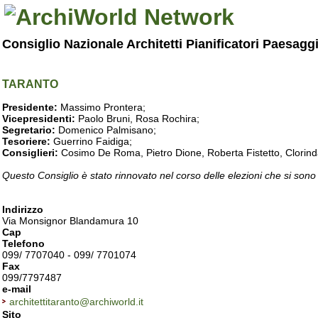
Consiglio Nazionale Architetti Pianificatori Paesagg
TARANTO
Presidente:
Massimo Prontera;
Vicepresidenti:
Paolo Bruni, Rosa Rochira;
Segretario:
Domenico Palmisano;
Tesoriere:
Guerrino Faidiga;
Consiglieri:
Cosimo De Roma, Pietro Dione, Roberta Fistetto, Clorind
Questo Consiglio è stato rinnovato nel corso delle elezioni che si sono
Indirizzo
Via Monsignor Blandamura 10
Cap
Telefono
099/ 7707040 - 099/ 7701074
Fax
099/7797487
e-mail
architettitaranto@archiworld.it
Sito