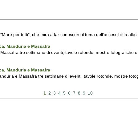
a "Mare per tutti", che mira a far conoscere il tema dell'accessibilità all
nca, Manduria e Massafra
assafra tre settimane di eventi, tavole rotonde, mostre fotografiche e d'
nca, Manduria e Massafra
duria e Massafra tre settimane di eventi, tavole rotonde, mostre fotograf
1
2
3
4
5
6
7
8
9
10