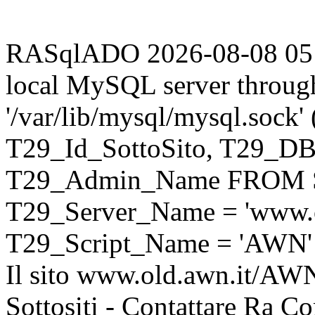
RASqlADO 2026-08-08 05:26
local MySQL server throug
'/var/lib/mysql/mysql.sock
T29_Id_SottoSito, T29_D
T29_Admin_Name FROM S
T29_Server_Name = 'www.o
T29_Script_Name = 'AWN'
Il sito www.old.awn.it/AWN 
Sottositi - Contattare Ra C