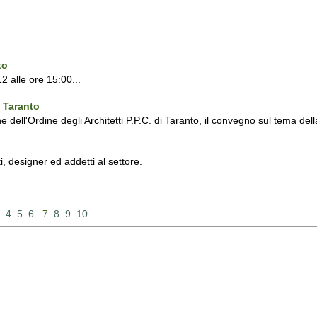
to
2 alle ore 15:00...
 Taranto
ll'Ordine degli Architetti P.P.C. di Taranto, il convegno sul tema del
 designer ed addetti al settore.
4
5
6
7
8
9
10