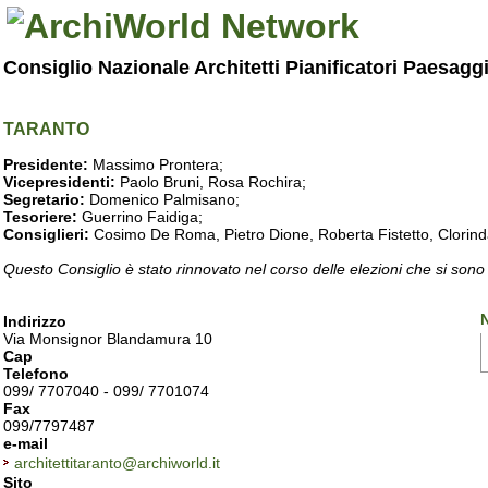
Consiglio Nazionale Architetti Pianificatori Paesagg
TARANTO
Presidente:
Massimo Prontera;
Vicepresidenti:
Paolo Bruni, Rosa Rochira;
Segretario:
Domenico Palmisano;
Tesoriere:
Guerrino Faidiga;
Consiglieri:
Cosimo De Roma, Pietro Dione, Roberta Fistetto, Clorind
Questo Consiglio è stato rinnovato nel corso delle elezioni che si sono
N
Indirizzo
Via Monsignor Blandamura 10
Cap
Telefono
099/ 7707040 - 099/ 7701074
Fax
099/7797487
e-mail
architettitaranto@archiworld.it
Sito