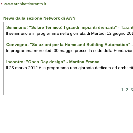
www.architettitaranto.it
News dalla sezione Network di AWN
Seminario: "Solare Termico: I grandi impianti drenanti" - Taran
Il seminario è in programma nella giornata di Martedì 12 giugno 201
Convegno: "Soluzioni per la Home and Building Automation" -
In programma mercoledì 30 maggio presso la sede della Fondazione de
Incontro: "Open Day design" - Martina Franca
Il 23 marzo 2012 è in programma una giornata dedicata ad architetti,
1
2
3