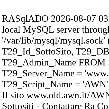
RASqlADO 2026-08-07 03:51
local MySQL server throug
'/var/lib/mysql/mysql.sock
T29_Id_SottoSito, T29_D
T29_Admin_Name FROM S
T29_Server_Name = 'www.o
T29_Script_Name = 'AWN'
Il sito www.old.awn.it/AWN 
Sottositi - Contattare Ra C