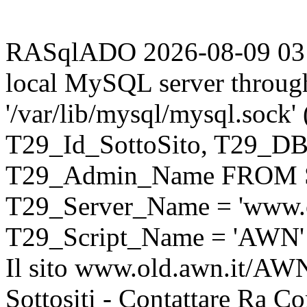
RASqlADO 2026-08-09 03:28
local MySQL server throug
'/var/lib/mysql/mysql.sock
T29_Id_SottoSito, T29_D
T29_Admin_Name FROM S
T29_Server_Name = 'www.o
T29_Script_Name = 'AWN'
Il sito www.old.awn.it/AWN 
Sottositi - Contattare Ra C