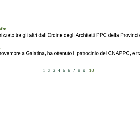
afra
to tra gli altri dall'Ordine degli Architetti PPC della Provincia
a
ovembre a Galatina, ha ottenuto il patrocinio del CNAPPC, e tra gl
1
2
3
4
5
6
7
8
9
10