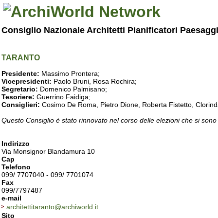
Consiglio Nazionale Architetti Pianificatori Paesagg
TARANTO
Presidente:
Massimo Prontera;
Vicepresidenti:
Paolo Bruni, Rosa Rochira;
Segretario:
Domenico Palmisano;
Tesoriere:
Guerrino Faidiga;
Consiglieri:
Cosimo De Roma, Pietro Dione, Roberta Fistetto, Clorind
Questo Consiglio è stato rinnovato nel corso delle elezioni che si sono
Indirizzo
Via Monsignor Blandamura 10
Cap
Telefono
099/ 7707040 - 099/ 7701074
Fax
099/7797487
e-mail
architettitaranto@archiworld.it
Sito