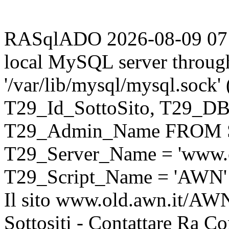
RASqlADO 2026-08-09 07:37
local MySQL server throug
'/var/lib/mysql/mysql.sock
T29_Id_SottoSito, T29_D
T29_Admin_Name FROM S
T29_Server_Name = 'www.o
T29_Script_Name = 'AWN'
Il sito www.old.awn.it/AWN 
Sottositi - Contattare Ra C