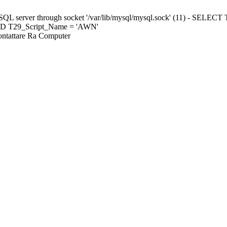
ySQL server through socket '/var/lib/mysql/mysql.sock' (11) - S
ND T29_Script_Name = 'AWN'
Contattare Ra Computer