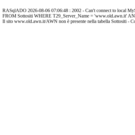
RASqlADO 2026-08-06 07:06:48 : 2002 - Can't connect to local M
FROM Sottositi WHERE T29_Server_Name = 'www.old.awn.it' A
Il sito www.old.awn.it/AWN non è presente nella tabella Sottositi - 